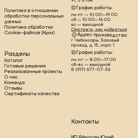
пн-пт — 8:00—17:00
Каталог
сб-вс — выходной
Готовые решения
8 (917) 677-07-36
Реализованные проекты
О нас
Команда
Отзывы
Сертификаты качества
Контакты
ИП Афросин Юрий
Петрович
ИНН 212701019502
8 (919) 679‒88‒21
8 (919) 679‒89‒21
turat_mebel@mail.ru