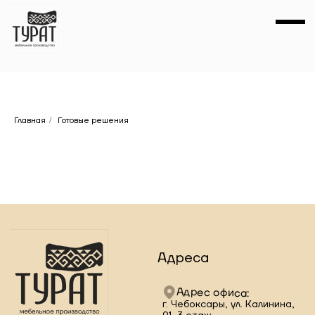
Главная
/
Готовые решения
Адреса
Адрес офиса:
г. Чебоксары, ул. Калинина,
91, 3 этаж
График работы:
Политика в отношении
пн-пт — 10:00—19:00
обработки персональных
сб — 10:00—16:00
данных
вс — выходной
Политика обработки
Смотреть, как добраться
Cookie-файлов (Куки)
Адрес производства:
г. Чебоксары, Базовый
проезд, д. 15, корп. 1
График работы:
Разделы