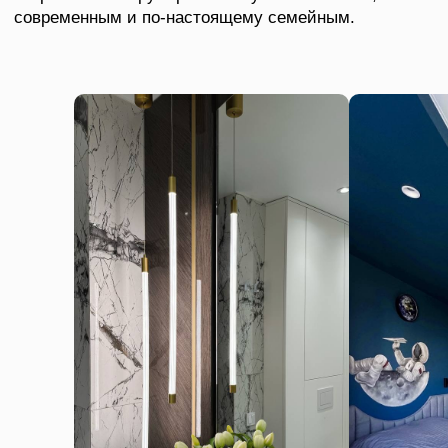
Отзыв
клиента
Светлана
Это любовь с первого взгляда!
Сегодня мой дом преобразился – я
получила мебель своей мечты.
Каждая линия, каждая деталь будто
создана специально для меня.