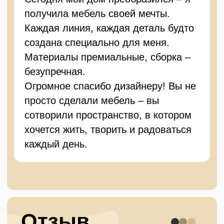
потолками оставила самые
положительные впечатления!
Команда проявила высокий
профессионализм и внимательность
к деталям — благодаря этому
удалось успешно реализовать
сложные конструктивные решения и
сохранить эстетику интерьера.
Отдельно отмечу оперативность в
решении возникающих вопросов и
готовность идти навстречу
пожеланиям клиента. Атмосфера
сотрудничества была тёплой и
продуктивной, а результат
превзошёл ожидания.
С уверенностью могу рекомендовать
«Турат» как надёжного партнёра для