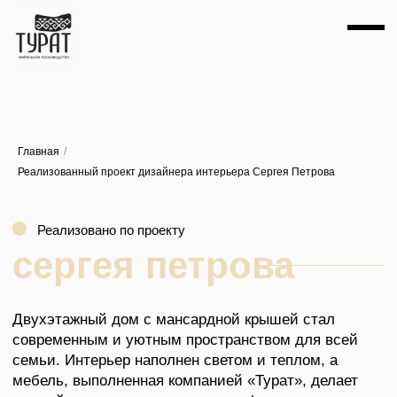
Главная
/
Реализовано по проекту
Реализованный проект дизайнера интерьера Сергея Петрова
сергея петрова
Двухэтажный дом с мансардной крышей стал
современным и уютным пространством для всей
семьи. Интерьер наполнен светом и теплом, а
мебель, выполненная компанией «Турат», делает
каждый элемент продуманным и функциональным.
На первом этаже расположена терракотовая кухня с
полуостровом — яркая и удобная, она стала
сердцем дома. Тёплый оттенок фасадов, сочетание
открытых и закрытых систем хранения создают
комфортную атмосферу и делают пространство
живым.