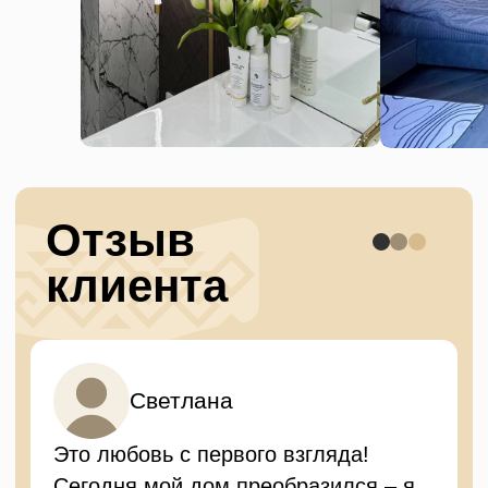
Материалы премиальные, сборка –
безупречная.
Огромное спасибо дизайнеру! Вы не
просто сделали мебель – вы
сотворили пространство, в котором
хочется жить, творить и радоваться
каждый день.
Отзыв
дизайнера
интерьера
Сергей Петров
Работа с компанией «Турат» по
проекту частного дома с
нестандартными мансардными